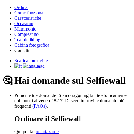
Ordina
Come funziona
Caratteristiche
Occasioni
Matrimonio
Compleanno
Teambuilding
Cabina fotografica
Contatti
Scarica immagine
🤔 Hai domande sul Selfiewall
Ponici le tue domande. Siamo raggiungibili telefonicamente
dal lunedì al venerdì 8-17. Di seguito trovi le domande più
frequenti
(FAQs)
.
Ordinare il Selfiewall
Qui per la
prenotazione
.