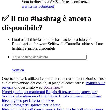
Voto in diretta via SMS a feste e conferenze
www.sms-voting.net
✅ Il tuo #hashtag è ancora
disponibile?
I tuoi ospiti ti inviano al tuo hashtag le loro foto con
l’applicazione browser Selfiewall. Controlla subito se il tuo
hashtag è ancora disponibile.
Verifica
Questo sito web utilizza i cookie. Per ulteriori informazioni sull'uso
e la disattivazione dei cookie, si prega di consultare la
Politica sulla
privacy
di questo sito web.
Accettare
.
×
Nuovi giochi per matrimoni
Regalo di nozze a cui partecipare
Sorpresa al matrimonio
Condividere le foto con amici e familiari
Idee di gioco per la festa di nozze
Giochi fotografici spiritosi per le feste
Idee per una festa di compleanno
Giochi alla festa di compleanno