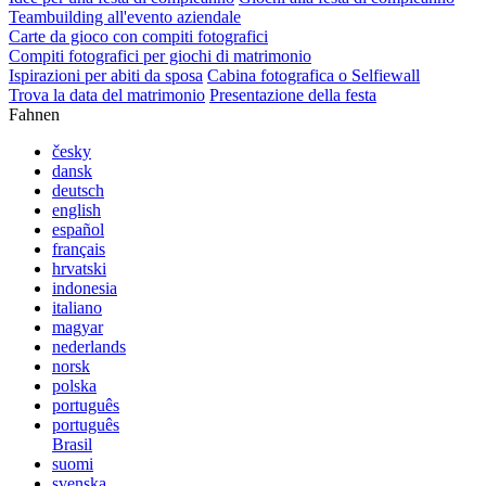
Teambuilding all'evento aziendale
Carte da gioco con compiti fotografici
Compiti fotografici per giochi di matrimonio
Ispirazioni per abiti da sposa
Cabina fotografica o Selfiewall
Trova la data del matrimonio
Presentazione della festa
Fahnen
česky
dansk
deutsch
english
español
français
hrvatski
indonesia
italiano
magyar
nederlands
norsk
polska
português
português
Brasil
suomi
svenska