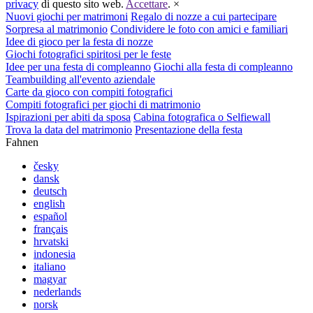
privacy
di questo sito web.
Accettare
.
×
Nuovi giochi per matrimoni
Regalo di nozze a cui partecipare
Sorpresa al matrimonio
Condividere le foto con amici e familiari
Idee di gioco per la festa di nozze
Giochi fotografici spiritosi per le feste
Idee per una festa di compleanno
Giochi alla festa di compleanno
Teambuilding all'evento aziendale
Carte da gioco con compiti fotografici
Compiti fotografici per giochi di matrimonio
Ispirazioni per abiti da sposa
Cabina fotografica o Selfiewall
Trova la data del matrimonio
Presentazione della festa
Fahnen
česky
dansk
deutsch
english
español
français
hrvatski
indonesia
italiano
magyar
nederlands
norsk