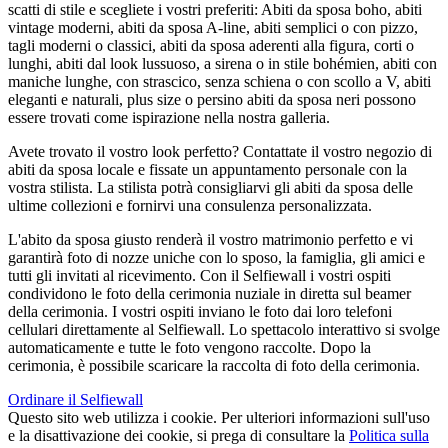
scatti di stile e scegliete i vostri preferiti: Abiti da sposa boho, abiti
vintage moderni, abiti da sposa A-line, abiti semplici o con pizzo,
tagli moderni o classici, abiti da sposa aderenti alla figura, corti o
lunghi, abiti dal look lussuoso, a sirena o in stile bohémien, abiti con
maniche lunghe, con strascico, senza schiena o con scollo a V, abiti
eleganti e naturali, plus size o persino abiti da sposa neri possono
essere trovati come ispirazione nella nostra galleria.
Avete trovato il vostro look perfetto? Contattate il vostro negozio di
abiti da sposa locale e fissate un appuntamento personale con la
vostra stilista. La stilista potrà consigliarvi gli abiti da sposa delle
ultime collezioni e fornirvi una consulenza personalizzata.
L'abito da sposa giusto renderà il vostro matrimonio perfetto e vi
garantirà foto di nozze uniche con lo sposo, la famiglia, gli amici e
tutti gli invitati al ricevimento. Con il Selfiewall i vostri ospiti
condividono le foto della cerimonia nuziale in diretta sul beamer
della cerimonia. I vostri ospiti inviano le foto dai loro telefoni
cellulari direttamente al Selfiewall. Lo spettacolo interattivo si svolge
automaticamente e tutte le foto vengono raccolte. Dopo la
cerimonia, è possibile scaricare la raccolta di foto della cerimonia.
Ordinare il Selfiewall
Questo sito web utilizza i cookie. Per ulteriori informazioni sull'uso
e la disattivazione dei cookie, si prega di consultare la
Politica sulla