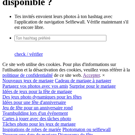
disponible ?
Tes invités envoient leurs photos à ton hashtag avec
l'application de navigation Selfiewall. Vérifie maintenant s'il
est encore libre.
check / vérifier
Ce site web utilise des cookies. Pour plus d'informations sur
l'utilisation et la désactivation des cookies, veuillez vous référer à la
politique de confidentialité
de ce site web.
Accepter
.
×
Nouveaux jeux de mariage
Cadeau de mariage à partager
Partagez vos photos avec vos amis
Surprise pour le mariage
Idées de jeux pour la fête de mariage
Des jeux photo dynamiques pour les fêtes
Idées pour une fête d'anniversaire
Jeu de fête pour un anniversaire rond
Teambuilding lors d'un événement
Cartes à jouer avec des tâches photo
Tâches photo pour les jeux de mariage
Inspirations de robes de mariée
Photomaton ou selfiewall
Trouver une date de mariage
Diaporama de fête