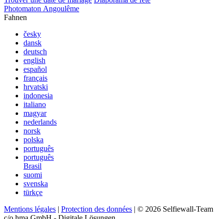
Photomaton Angoulême
Fahnen
česky
dansk
deutsch
english
español
français
hrvatski
indonesia
italiano
magyar
nederlands
norsk
polska
português
português
Brasil
suomi
svenska
türkçe
Mentions légales
|
Protection des données
| © 2026 Selfiewall-Team
c/o hma GmbH - Digitale Lösungen