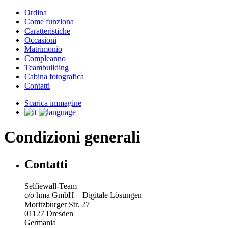
Ordina
Come funziona
Caratteristiche
Occasioni
Matrimonio
Compleanno
Teambuilding
Cabina fotografica
Contatti
Scarica immagine
Condizioni generali
Contatti
Selfiewall-Team
c/o hma GmbH – Digitale Lösungen
Moritzburger Str. 27
01127 Dresden
Germania