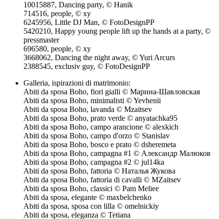
10015887, Dancing party, © Hanik
714516, people, © xy
6245956, Little DJ Man, © FotoDesignPP
5420210, Happy young people lift up the hands at a party, ©
pressmaster
696580, people, © xy
3668062, Dancing the night away, © Yuri Arcurs
2388545, exclusiv guy, © FotoDesignPP
Galleria, ispirazioni di matrimonio:
Abiti da sposa Boho, fiori gialli © Марина-Шавловская
Abiti da sposa Boho, minimalisti © Yevhenii
Abiti da sposa Boho, lavanda © Mzaitsev
Abiti da sposa Boho, prato verde © anyatachka95
Abiti da sposa Boho, campo arancione © alexkich
Abiti da sposa Boho, campo d'orzo © Stanislav
Abiti da sposa Boho, bosco e prato © dsheremeta
Abiti da sposa Boho, campagna #1 © Александр Малюков
Abiti da sposa Boho, campagna #2 © jul14ka
Abiti da sposa Boho, fattoria © Наталья Жукова
Abiti da sposa Boho, fattoria di cavalli © MZaitsev
Abiti da sposa Boho, classici © Pam Meliee
Abiti da sposa, elegante © maxbelchenko
Abiti da sposa, sposa con lilla © omelnickiy
Abiti da sposa, eleganza © Tetiana