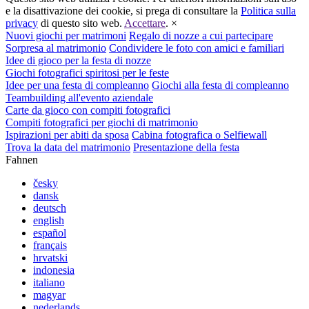
e la disattivazione dei cookie, si prega di consultare la
Politica sulla
privacy
di questo sito web.
Accettare
.
×
Nuovi giochi per matrimoni
Regalo di nozze a cui partecipare
Sorpresa al matrimonio
Condividere le foto con amici e familiari
Idee di gioco per la festa di nozze
Giochi fotografici spiritosi per le feste
Idee per una festa di compleanno
Giochi alla festa di compleanno
Teambuilding all'evento aziendale
Carte da gioco con compiti fotografici
Compiti fotografici per giochi di matrimonio
Ispirazioni per abiti da sposa
Cabina fotografica o Selfiewall
Trova la data del matrimonio
Presentazione della festa
Fahnen
česky
dansk
deutsch
english
español
français
hrvatski
indonesia
italiano
magyar
nederlands