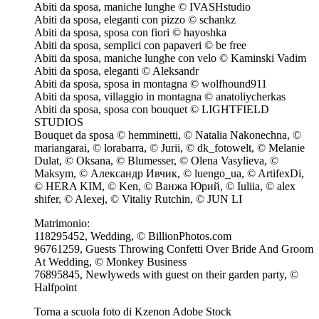
Abiti da sposa, maniche lunghe © IVASHstudio
Abiti da sposa, eleganti con pizzo © schankz
Abiti da sposa, sposa con fiori © hayoshka
Abiti da sposa, semplici con papaveri © be free
Abiti da sposa, maniche lunghe con velo © Kaminski Vadim
Abiti da sposa, eleganti © Aleksandr
Abiti da sposa, sposa in montagna © wolfhound911
Abiti da sposa, villaggio in montagna © anatoliycherkas
Abiti da sposa, sposa con bouquet © LIGHTFIELD
STUDIOS
Bouquet da sposa © hemminetti, © Natalia Nakonechna, ©
mariangarai, © lorabarra, © Jurii, © dk_fotowelt, © Melanie
Dulat, © Oksana, © Blumesser, © Olena Vasylieva, ©
Maksym, © Александр Ивчик, © luengo_ua, © ArtifexDi,
© HERA KIM, © Ken, © Ванжа Юрий, © Iuliia, © alex
shifer, © Alexej, © Vitaliy Rutchin, © JUN LI
Matrimonio:
118295452, Wedding, © BillionPhotos.com
96761259, Guests Throwing Confetti Over Bride And Groom
At Wedding, © Monkey Business
76895845, Newlyweds with guest on their garden party, ©
Halfpoint
Torna a scuola foto di Kzenon Adobe Stock