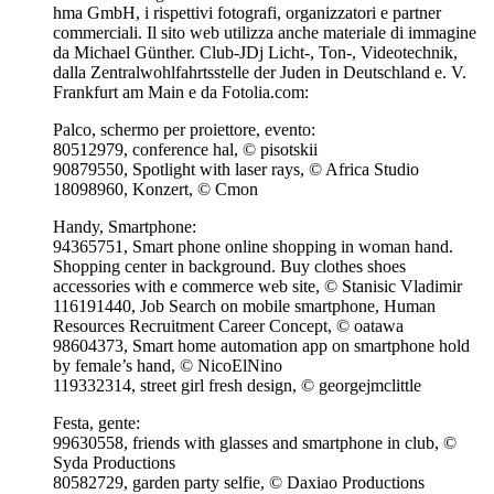
hma GmbH, i rispettivi fotografi, organizzatori e partner
commerciali. Il sito web utilizza anche materiale di immagine
da Michael Günther. Club-JDj Licht-, Ton-, Videotechnik,
dalla Zentralwohlfahrtsstelle der Juden in Deutschland e. V.
Frankfurt am Main e da Fotolia.com:
Palco, schermo per proiettore, evento:
80512979, conference hal, © pisotskii
90879550, Spotlight with laser rays, © Africa Studio
18098960, Konzert, © Cmon
Handy, Smartphone:
94365751, Smart phone online shopping in woman hand.
Shopping center in background. Buy clothes shoes
accessories with e commerce web site, © Stanisic Vladimir
116191440, Job Search on mobile smartphone, Human
Resources Recruitment Career Concept, © oatawa
98604373, Smart home automation app on smartphone hold
by female’s hand, © NicoElNino
119332314, street girl fresh design, © georgejmclittle
Festa, gente:
99630558, friends with glasses and smartphone in club, ©
Syda Productions
80582729, garden party selfie, © Daxiao Productions