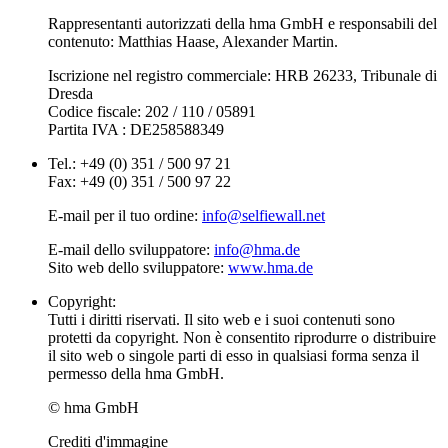
Rappresentanti autorizzati della hma GmbH e responsabili del
contenuto: Matthias Haase, Alexander Martin.
Iscrizione nel registro commerciale: HRB 26233, Tribunale di
Dresda
Codice fiscale: 202 / 110 / 05891
Partita IVA : DE258588349
Tel.: +49 (0) 351 / 500 97 21
Fax: +49 (0) 351 / 500 97 22
E-mail per il tuo ordine:
info@selfiewall.net
E-mail dello sviluppatore:
info@hma.de
Sito web dello sviluppatore:
www.hma.de
Copyright:
Tutti i diritti riservati. Il sito web e i suoi contenuti sono
protetti da copyright. Non è consentito riprodurre o distribuire
il sito web o singole parti di esso in qualsiasi forma senza il
permesso della hma GmbH.
© hma GmbH
Crediti d'immagine