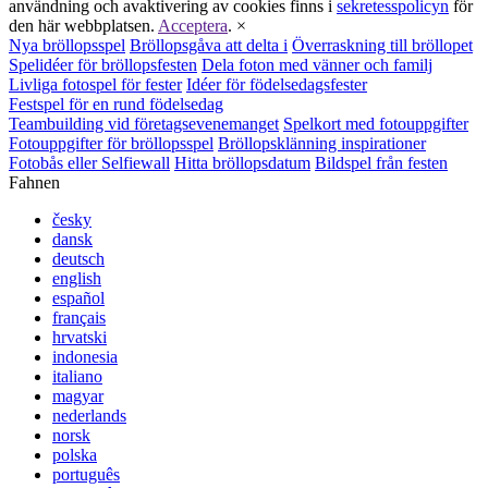
användning och avaktivering av cookies finns i
sekretesspolicyn
för
den här webbplatsen.
Acceptera
.
×
Nya bröllopsspel
Bröllopsgåva att delta i
Överraskning till bröllopet
Spelidéer för bröllopsfesten
Dela foton med vänner och familj
Livliga fotospel för fester
Idéer för födelsedagsfester
Festspel för en rund födelsedag
Teambuilding vid företagsevenemanget
Spelkort med fotouppgifter
Fotouppgifter för bröllopsspel
Bröllopsklänning inspirationer
Fotobås eller Selfiewall
Hitta bröllopsdatum
Bildspel från festen
Fahnen
česky
dansk
deutsch
english
español
français
hrvatski
indonesia
italiano
magyar
nederlands
norsk
polska
português