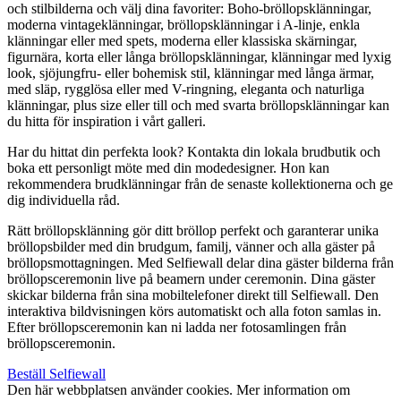
och stilbilderna och välj dina favoriter: Boho-bröllopsklänningar,
moderna vintageklänningar, bröllopsklänningar i A-linje, enkla
klänningar eller med spets, moderna eller klassiska skärningar,
figurnära, korta eller långa bröllopsklänningar, klänningar med lyxig
look, sjöjungfru- eller bohemisk stil, klänningar med långa ärmar,
med släp, rygglösa eller med V-ringning, eleganta och naturliga
klänningar, plus size eller till och med svarta bröllopsklänningar kan
du hitta för inspiration i vårt galleri.
Har du hittat din perfekta look? Kontakta din lokala brudbutik och
boka ett personligt möte med din modedesigner. Hon kan
rekommendera brudklänningar från de senaste kollektionerna och ge
dig individuella råd.
Rätt bröllopsklänning gör ditt bröllop perfekt och garanterar unika
bröllopsbilder med din brudgum, familj, vänner och alla gäster på
bröllopsmottagningen. Med Selfiewall delar dina gäster bilderna från
bröllopsceremonin live på beamern under ceremonin. Dina gäster
skickar bilderna från sina mobiltelefoner direkt till Selfiewall. Den
interaktiva bildvisningen körs automatiskt och alla foton samlas in.
Efter bröllopsceremonin kan ni ladda ner fotosamlingen från
bröllopsceremonin.
Beställ Selfiewall
Den här webbplatsen använder cookies. Mer information om