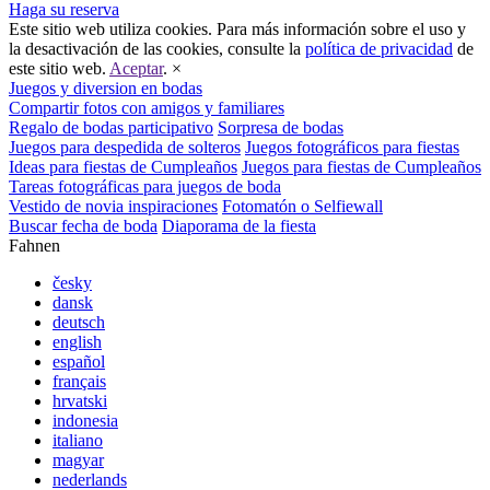
Haga su reserva
Este sitio web utiliza cookies. Para más información sobre el uso y
la desactivación de las cookies, consulte la
política de privacidad
de
este sitio web.
Aceptar
.
×
Juegos y diversion en bodas
Compartir fotos con amigos y familiares
Regalo de bodas participativo
Sorpresa de bodas
Juegos para despedida de solteros
Juegos fotográficos para fiestas
Ideas para fiestas de Cumpleaños
Juegos para fiestas de Cumpleaños
Tareas fotográficas para juegos de boda
Vestido de novia inspiraciones
Fotomatón o Selfiewall
Buscar fecha de boda
Diaporama de la fiesta
Fahnen
česky
dansk
deutsch
english
español
français
hrvatski
indonesia
italiano
magyar
nederlands