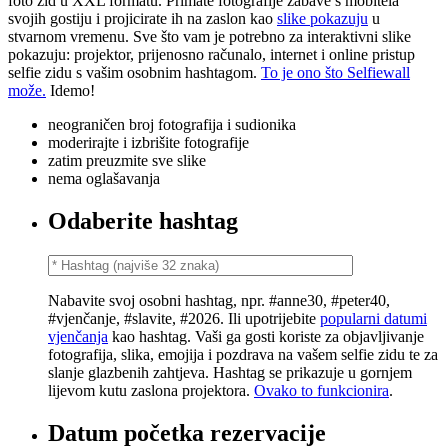
foto zid u XXL formatu. Primate fotografije zabave s mobitela
svojih gostiju i projicirate ih na zaslon kao
slike pokazuju
u
stvarnom vremenu. Sve što vam je potrebno za interaktivni slike
pokazuju: projektor, prijenosno računalo, internet i online pristup
selfie zidu s vašim osobnim hashtagom.
To je ono što Selfiewall
može.
Idemo!
neograničen broj fotografija i sudionika
moderirajte i izbrišite fotografije
zatim preuzmite sve slike
nema oglašavanja
Odaberite hashtag
Nabavite svoj osobni hashtag, npr. #anne30, #peter40,
#vjenčanje, #slavite, #2026. Ili upotrijebite
popularni datumi
vjenčanja
kao hashtag. Vaši ga gosti koriste za objavljivanje
fotografija, slika, emojija i pozdrava na vašem selfie zidu te za
slanje glazbenih zahtjeva. Hashtag se prikazuje u gornjem
lijevom kutu zaslona projektora.
Ovako to funkcionira
.
Datum početka rezervacije