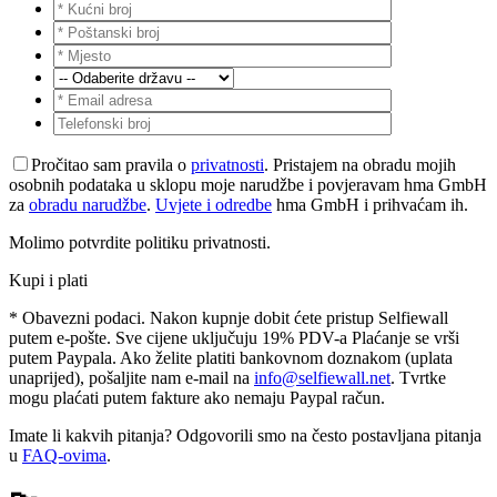
Pročitao sam pravila o
privatnosti
. Pristajem na obradu mojih
osobnih podataka u sklopu moje narudžbe i povjeravam hma GmbH
za
obradu narudžbe
.
Uvjete i odredbe
hma GmbH i prihvaćam ih.
Molimo potvrdite politiku privatnosti.
Kupi i plati
* Obavezni podaci. Nakon kupnje dobit ćete pristup Selfiewall
putem e-pošte. Sve cijene uključuju 19% PDV-a Plaćanje se vrši
putem Paypala. Ako želite platiti bankovnom doznakom (uplata
unaprijed), pošaljite nam e-mail na
info@selfiewall.net
. Tvrtke
mogu plaćati putem fakture ako nemaju Paypal račun.
Imate li kakvih pitanja? Odgovorili smo na često postavljana pitanja
u
FAQ-ovima
.