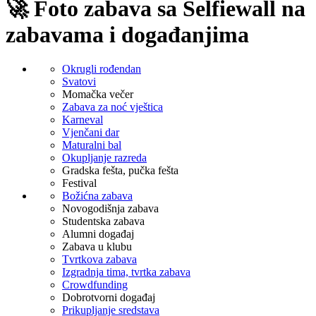
🚀 Foto zabava sa Selfiewall na
zabavama i događanjima
Okrugli rođendan
Svatovi
Momačka večer
Zabava za noć vještica
Karneval
Vjenčani dar
Maturalni bal
Okupljanje razreda
Gradska fešta, pučka fešta
Festival
Božićna zabava
Novogodišnja zabava
Studentska zabava
Alumni događaj
Zabava u klubu
Tvrtkova zabava
Izgradnja tima, tvrtka zabava
Crowdfunding
Dobrotvorni događaj
Prikupljanje sredstava