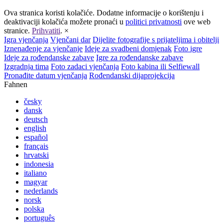
Ova stranica koristi kolačiće. Dodatne informacije o korištenju i
deaktivaciji kolačića možete pronaći u
politici privatnosti
ove web
stranice.
Prihvatiti
.
×
Igra vjenčanja
Vjenčani dar
Dijelite fotografije s prijateljima i obitelji
Iznenađenje za vjenčanje
Ideje za svadbeni domjenak
Foto igre
Ideje za rođendanske zabave
Igre za rođendanske zabave
Izgradnja tima
Foto zadaci vjenčanja
Foto kabina ili Selfiewall
Pronađite datum vjenčanja
Rođendanski dijaprojekcija
Fahnen
česky
dansk
deutsch
english
español
français
hrvatski
indonesia
italiano
magyar
nederlands
norsk
polska
português