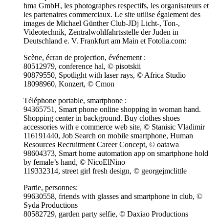
hma GmbH, les photographes respectifs, les organisateurs et
les partenaires commerciaux. Le site utilise également des
images de Michael Günther Club-JDj Licht-, Ton-,
Videotechnik, Zentralwohlfahrtsstelle der Juden in
Deutschland e. V. Frankfurt am Main et Fotolia.com:
Scène, écran de projection, événement :
80512979, conference hal, © pisotskii
90879550, Spotlight with laser rays, © Africa Studio
18098960, Konzert, © Cmon
Téléphone portable, smartphone :
94365751, Smart phone online shopping in woman hand.
Shopping center in background. Buy clothes shoes
accessories with e commerce web site, © Stanisic Vladimir
116191440, Job Search on mobile smartphone, Human
Resources Recruitment Career Concept, © oatawa
98604373, Smart home automation app on smartphone hold
by female’s hand, © NicoElNino
119332314, street girl fresh design, © georgejmclittle
Partie, personnes:
99630558, friends with glasses and smartphone in club, ©
Syda Productions
80582729, garden party selfie, © Daxiao Productions