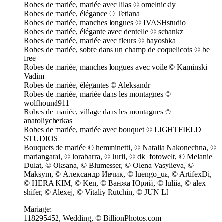
Robes de mariée, mariée avec lilas © omelnickiy
Robes de mariée, élégance © Tetiana
Robes de mariée, manches longues © IVASHstudio
Robes de mariée, élégante avec dentelle © schankz
Robes de mariée, mariée avec fleurs © hayoshka
Robes de mariée, sobre dans un champ de coquelicots © be
free
Robes de mariée, manches longues avec voile © Kaminski
Vadim
Robes de mariée, élégantes © Aleksandr
Robes de mariée, mariée dans les montagnes ©
wolfhound911
Robes de mariée, village dans les montagnes ©
anatoliycherkas
Robes de mariée, mariée avec bouquet © LIGHTFIELD
STUDIOS
Bouquets de mariée © hemminetti, © Natalia Nakonechna, ©
mariangarai, © lorabarra, © Jurii, © dk_fotowelt, © Melanie
Dulat, © Oksana, © Blumesser, © Olena Vasylieva, ©
Maksym, © Александр Ивчик, © luengo_ua, © ArtifexDi,
© HERA KIM, © Ken, © Ванжа Юрий, © Iuliia, © alex
shifer, © Alexej, © Vitaliy Rutchin, © JUN LI
Mariage:
118295452, Wedding, © BillionPhotos.com