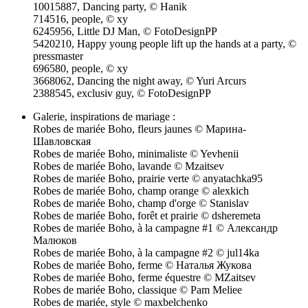
10015887, Dancing party, © Hanik
714516, people, © xy
6245956, Little DJ Man, © FotoDesignPP
5420210, Happy young people lift up the hands at a party, ©
pressmaster
696580, people, © xy
3668062, Dancing the night away, © Yuri Arcurs
2388545, exclusiv guy, © FotoDesignPP
Galerie, inspirations de mariage :
Robes de mariée Boho, fleurs jaunes © Марина-
Шавловская
Robes de mariée Boho, minimaliste © Yevhenii
Robes de mariée Boho, lavande © Mzaitsev
Robes de mariée Boho, prairie verte © anyatachka95
Robes de mariée Boho, champ orange © alexkich
Robes de mariée Boho, champ d'orge © Stanislav
Robes de mariée Boho, forêt et prairie © dsheremeta
Robes de mariée Boho, à la campagne #1 © Александр
Малюков
Robes de mariée Boho, à la campagne #2 © jul14ka
Robes de mariée Boho, ferme © Наталья Жукова
Robes de mariée Boho, ferme équestre © MZaitsev
Robes de mariée Boho, classique © Pam Meliee
Robes de mariée, style © maxbelchenko