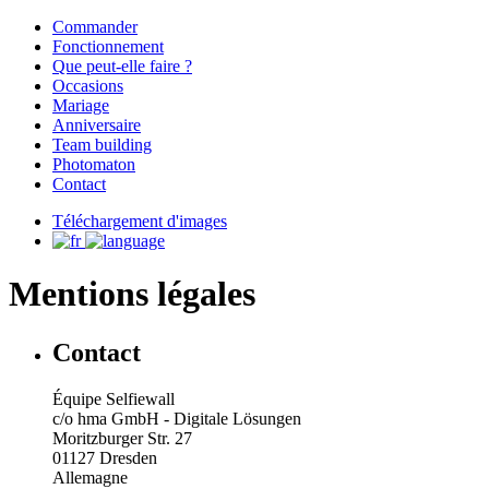
Commander
Fonctionnement
Que peut-elle faire ?
Occasions
Mariage
Anniversaire
Team building
Photomaton
Contact
Téléchargement d'images
Mentions légales
Contact
Équipe Selfiewall
c/o hma GmbH - Digitale Lösungen
Moritzburger Str. 27
01127 Dresden
Allemagne