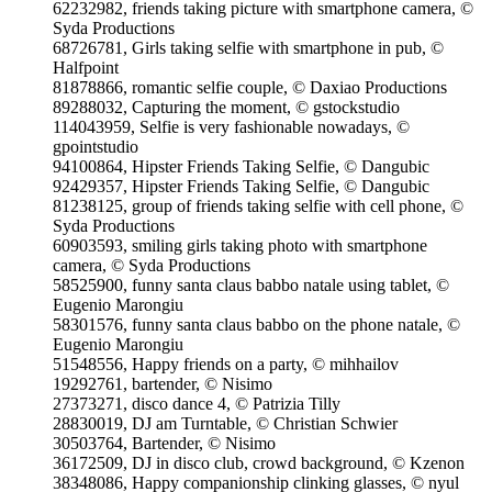
62232982, friends taking picture with smartphone camera, ©
Syda Productions
68726781, Girls taking selfie with smartphone in pub, ©
Halfpoint
81878866, romantic selfie couple, © Daxiao Productions
89288032, Capturing the moment, © gstockstudio
114043959, Selfie is very fashionable nowadays, ©
gpointstudio
94100864, Hipster Friends Taking Selfie, © Dangubic
92429357, Hipster Friends Taking Selfie, © Dangubic
81238125, group of friends taking selfie with cell phone, ©
Syda Productions
60903593, smiling girls taking photo with smartphone
camera, © Syda Productions
58525900, funny santa claus babbo natale using tablet, ©
Eugenio Marongiu
58301576, funny santa claus babbo on the phone natale, ©
Eugenio Marongiu
51548556, Happy friends on a party, © mihhailov
19292761, bartender, © Nisimo
27373271, disco dance 4, © Patrizia Tilly
28830019, DJ am Turntable, © Christian Schwier
30503764, Bartender, © Nisimo
36172509, DJ in disco club, crowd background, © Kzenon
38348086, Happy companionship clinking glasses, © nyul