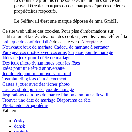
Les noms de produits et de sociétés mentionnés sur ce site
peuvent être des marques ou des marques déposées de leurs
propriétaires respectifs.
Le Selfiewall
®
est une marque déposée de hma GmbH.
Ce site web utilise des cookies. Pour plus d'informations sur
l'utilisation et la désactivation des cookies, veuillez vous référer à la
politique de confidentialité
de ce site web.
Accepter
.
×
Nouveaux jeux de mariage
Cadeau de mariage à partager
Partagez vos photos avec vos amis
Surprise pour le mariage
Idées de jeux pour la fête de mariage
Des jeux photo dynamiques pour les fêtes
Idées pour une fête d'anniversaire
Jeu de fête pour un anniversaire rond
Teambuilding lors d'un événement
Cartes à jouer avec des tâches photo
Tâches photo pour les jeux de mariage
Inspirations de robes de mariée
Photomaton ou selfiewall
Trouver une date de mariage
Diaporama de fête
Photomaton Angoulême
Fahnen
česky
dansk
deutsch