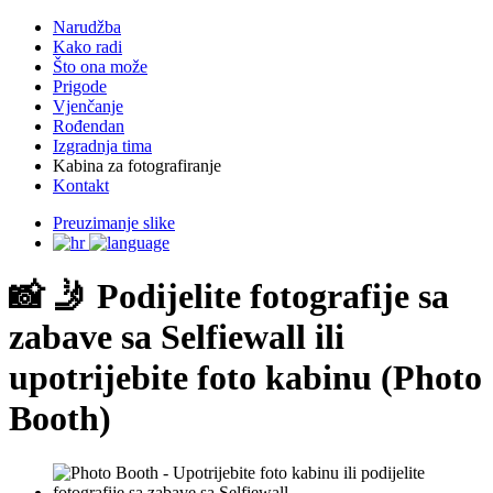
Narudžba
Kako radi
Što ona može
Prigode
Vjenčanje
Rođendan
Izgradnja tima
Kabina za fotografiranje
Kontakt
Preuzimanje slike
📸 🤳 Podijelite fotografije sa
zabave sa Selfiewall ili
upotrijebite foto kabinu (Photo
Booth)