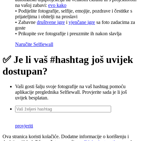
na vašoj zabavi:
evo kako
• Podijelite fotografije, selfije, emojije, pozdrave i čestitke s
prijateljima i obitelji na proslavi
• Zabavne
društvene igre
i
vjenčane igre
sa foto zadacima za
goste
• Prikupite sve fotografije i preuzmite ih nakon slavlja
Naručite Selfiewall
✅ Je li vaš #hashtag još uvijek
dostupan?
Vaši gosti šalju svoje fotografije na vaš hashtag pomoću
aplikacije preglednika Selfiewall. Provjerite sada je li još
uvijek besplatan.
provjeriti
Ova stranica koristi kolačiće. Dodatne informacije o korištenju i