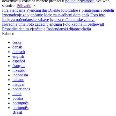
deaktivaciji kolačića možete pronaći u
politici privatnosti
ove web
stranice.
Prihvatiti
.
×
Igra vjenčanja
Vjenčani dar
Dijelite fotografije s prijateljima i obitelji
Iznenađenje za vjenčanje
Ideje za svadbeni domjenak
Foto igre
Ideje za rođendanske zabave
Igre za rođendanske zabave
Izgradnja tima
Foto zadaci vjenčanja
Foto kabina ili Selfiewall
Pronađite datum vjenčanja
Rođendanski dijaprojekcija
Fahnen
česky
dansk
deutsch
english
español
français
hrvatski
indonesia
italiano
magyar
nederlands
norsk
polska
português
português
Brasil