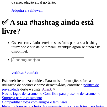
da arrecadação atual no telão.
Adquira a Selfiewall
✅ A sua #hashtag ainda está
livre?
Os seus convidados enviam suas fotos para a sua hashtag
utilizando o site da Selfiewall. Verifique agora se ainda está
disponível.
verificar / conferir
Este website utiliza cookies. Para mais informações sobre a
utilização de cookies e como desactivá-los, consulte a
política de
privacidade
deste website.
Acept
.
×
Novos jogos de casamento
Contribua para presente de casamento
Surpresa para o casamento
Compartilhar fotos com amigos e familiares
Ideias de jogo para a festa de casamento
Jogos com fotos para festas