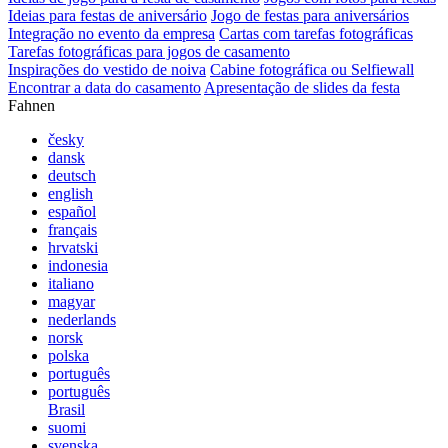
Ideias para festas de aniversário
Jogo de festas para aniversários
Integração no evento da empresa
Cartas com tarefas fotográficas
Tarefas fotográficas para jogos de casamento
Inspirações do vestido de noiva
Cabine fotográfica ou Selfiewall
Encontrar a data do casamento
Apresentação de slides da festa
Fahnen
česky
dansk
deutsch
english
español
français
hrvatski
indonesia
italiano
magyar
nederlands
norsk
polska
português
português
Brasil
suomi
svenska