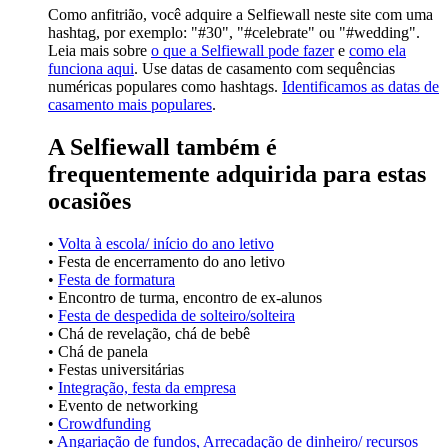
Como anfitrião, você adquire a Selfiewall neste site com uma
hashtag, por exemplo: "#30", "#celebrate" ou "#wedding".
Leia mais sobre
o que a Selfiewall pode fazer
e
como ela
funciona aqui
. Use datas de casamento com sequências
numéricas populares como hashtags.
Identificamos as datas de
casamento mais populares
.
A Selfiewall também é
frequentemente adquirida para estas
ocasiões
•
Volta à escola/ início do ano letivo
• Festa de encerramento do ano letivo
•
Festa de formatura
• Encontro de turma, encontro de ex-alunos
•
Festa de despedida de solteiro/solteira
• Chá de revelação, chá de bebê
• Chá de panela
• Festas universitárias
•
Integração, festa da empresa
• Evento de networking
•
Crowdfunding
•
Angariação de fundos, Arrecadação de dinheiro/ recursos