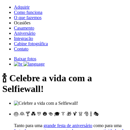
Adquirir
Como funciona
O que fazemos
Ocasiões
Casamento
Aniversário
Integração
Cabine fotográfica
Contato
Baixar fotos
🍾 Celebre a vida com a
Selfiewall!
🎂 👰 🍸 💑 🎊 🎃 🍻 🎓 👔 🎁 🍹 👗 🎅 🍾 🎭
Tanto para uma
grande festa de aniversário
como para uma