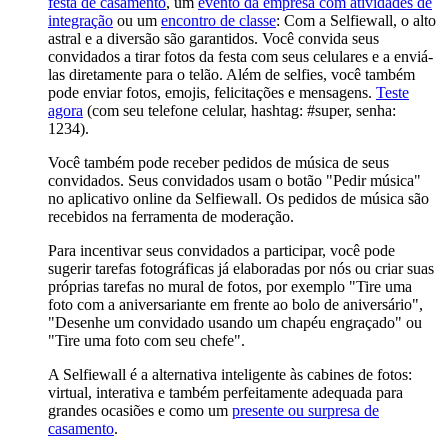
festa de casamento
, um
evento da empresa com atividades de
integração
ou um
encontro de classe
: Com a Selfiewall, o alto
astral e a diversão são garantidos. Você convida seus
convidados a tirar fotos da festa com seus celulares e a enviá-
las diretamente para o telão. Além de selfies, você também
pode enviar fotos, emojis, felicitações e mensagens.
Teste
agora
(com seu telefone celular, hashtag: #super, senha:
1234).
Você também pode receber pedidos de música de seus
convidados. Seus convidados usam o botão "Pedir música"
no aplicativo online da Selfiewall. Os pedidos de música são
recebidos na ferramenta de moderação.
Para incentivar seus convidados a participar, você pode
sugerir tarefas fotográficas já elaboradas por nós ou criar suas
próprias tarefas no mural de fotos, por exemplo "Tire uma
foto com a aniversariante em frente ao bolo de aniversário",
"Desenhe um convidado usando um chapéu engraçado" ou
"Tire uma foto com seu chefe".
A Selfiewall é a alternativa inteligente às cabines de fotos:
virtual, interativa e também perfeitamente adequada para
grandes ocasiões e como um
presente ou surpresa de
casamento
.