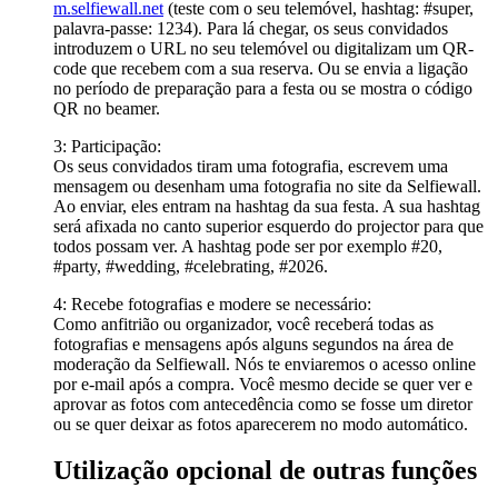
m.selfiewall.net
(teste com o seu telemóvel, hashtag: #super,
palavra-passe: 1234). Para lá chegar, os seus convidados
introduzem o URL no seu telemóvel ou digitalizam um QR-
code que recebem com a sua reserva. Ou se envia a ligação
no período de preparação para a festa ou se mostra o código
QR no beamer.
3: Participação:
Os seus convidados tiram uma fotografia, escrevem uma
mensagem ou desenham uma fotografia no site da Selfiewall.
Ao enviar, eles entram na hashtag da sua festa. A sua hashtag
será afixada no canto superior esquerdo do projector para que
todos possam ver. A hashtag pode ser por exemplo #20,
#party, #wedding, #celebrating, #2026.
4: Recebe fotografias e modere se necessário:
Como anfitrião ou organizador, você receberá todas as
fotografias e mensagens após alguns segundos na área de
moderação da Selfiewall. Nós te enviaremos o acesso online
por e-mail após a compra. Você mesmo decide se quer ver e
aprovar as fotos com antecedência como se fosse um diretor
ou se quer deixar as fotos aparecerem no modo automático.
Utilização opcional de outras funções