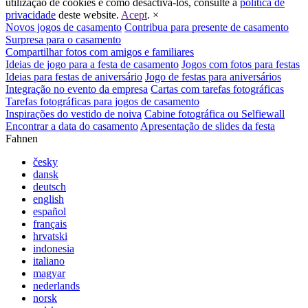
utilização de cookies e como desactivá-los, consulte a
política de
privacidade
deste website.
Acept
.
×
Novos jogos de casamento
Contribua para presente de casamento
Surpresa para o casamento
Compartilhar fotos com amigos e familiares
Ideias de jogo para a festa de casamento
Jogos com fotos para festas
Ideias para festas de aniversário
Jogo de festas para aniversários
Integração no evento da empresa
Cartas com tarefas fotográficas
Tarefas fotográficas para jogos de casamento
Inspirações do vestido de noiva
Cabine fotográfica ou Selfiewall
Encontrar a data do casamento
Apresentação de slides da festa
Fahnen
česky
dansk
deutsch
english
español
français
hrvatski
indonesia
italiano
magyar
nederlands
norsk