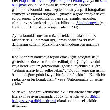
ister
ekip kurma oyunu içeren bir şirket etkinliği
veya bir
sınıf
buluşması
olsun: Selfiewall ile atmosfer ve eğlence
garantilidir. Konuklarınızı cep telefonlarıyla parti fotoğrafları
çekmeye ve bunları doğrudan ışınlayıcı'a göndermeye davet
ediyorsunuz. Özçekimlerin yanı sıra resimler, emojiler,
tebrikler ve selamlar da gönderebilirsiniz.
Şimdi deneyin
(cep
telefonunuzla, hashtag: #super, şifre: 1234).
Ayrıca konuklarınızdan müzik istekleri de alabilirsiniz.
Misafirleriniz Selfiewall uygulamasındaki "Şarkı iste"
düğmesini kullanır. Müzik istekleri moderasyon aracında
alınır.
Konuklarınızı katılmaya teşvik etmek için, fotoğraf slayt
gösterisinde önceden formüle edilmiş fotoğraf görevlerini
veya kendi katılım görevlerinizi görüntüleyebilirsiniz, örn:
"Gelinin ailesiyle bir selfie çekin.", "Doğum günü pastasının
önünde doğum günü kızıyla bir fotoğraf çekin.", "Komik bir
şapka takan bir konuk çizin." veya "Patronunuzla bir selfie
çekin."
Selfiewall, fotoğraf kabinlerine akıllı bir alternatiftir: dijital,
interaktif ve aynı zamanda büyük turlar için ve bir
düğün
hediyesi veya düğün sürprizi
olarak mükemmel şekilde
uygundur.