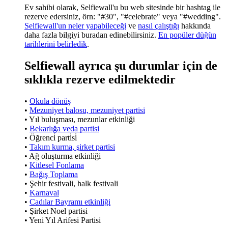
Ev sahibi olarak, Selfiewall'u bu web sitesinde bir hashtag ile
rezerve edersiniz, örn: "#30", "#celebrate" veya "#wedding".
Selfiewall'un neler yapabileceği
ve
nasıl çalıştığı
hakkında
daha fazla bilgiyi buradan edinebilirsiniz.
En popüler düğün
tarihlerini belirledik
.
Selfiewall ayrıca şu durumlar için de
sıklıkla rezerve edilmektedir
•
Okula dönüş
•
Mezuniyet balosu, mezuniyet partisi
• Yıl buluşması, mezunlar etkinliği
•
Bekarlığa veda partisi
• Öğrenci̇ parti̇si̇
•
Takım kurma, şirket partisi
• Ağ oluşturma etkinliği
•
Kitlesel Fonlama
•
Bağış Toplama
• Şehir festivali, halk festivali
•
Karnaval
•
Cadılar Bayramı etkinliği
• Şirket Noel partisi
• Yeni Yıl Arifesi Partisi