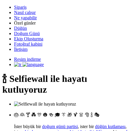
Sipariş
Nasıl çalışır
Ne yapabilir
Özel günler
Düğün
Doğum Günü
Ekip Oluşturma
Fotoğraf kabini
İletişim
Resim indirme
🍾 Selfiewall ile hayatı
kutluyoruz
🎂 👰 🍸 💑 🎊 🎃 🍻 🎓 👔 🎁 🍹 👗 🎅 🍾 🎭
İster büyük bir
doğum günü partisi
, ister bir
düğün kutlaması
,