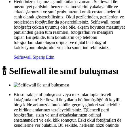
Hedefinize ulaştınız - şimdi kutlama zamanı. Selfiewall ile
mezuniyet partisinin benzersiz atmosferini yakalayabilir ve
arkadaşlarınızın ve sınıf grubunuzun komik enstantanelerini
canlı olarak gösterebilirsiniz. Okul gezilerinden, gezilerden ve
projelerden fotoğraflar da gösterebilirsiniz. Selfiewall, resmi
fotoğrafçı çoktan uyumuş olsa bile, akşam boyunca mezuniyet
partisinden gelen tüm resimleri, fotoğrafları ve mesajları
toplar. Bu şekilde, tüm konukların cep telefonu
fotoğraflarından oluşan orijinal ve dijital bir fotoğraf
koleksiyonu oluşturulur ve daha sonra indirebilirsiniz.
Selfiewall Sipariş Edin
🍾 Selfiewall ile sınıf buluşması
Bir sonraki sınıf buluşması veya mezunlar toplantısı eli
kulağında mı? Selfiewall ile yılların bölünmüşlüğünü keyifli
bir şekilde arkanızda bırakabilir, geçmiş günleri yad edebilir
ve birlikte anılarınızı tazeleyebilirsiniz. Eğlenceli parti
fotoğrafları, sizin ve sınıf arkadaşlarınızın orijinal
enstantaneleri ve eski klik sonuçtur. Eski okul fotoğrafları da
kendilerine yer bulabilir. Bu şekilde, herkesin gözü önünde