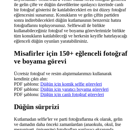
ile gelin çifte ve düğün davetlilerine ışınlayıcı üzerinde canlı
bir fotoğraf gösterisi ile katılabilecekleri en üst düzey fotoğraf
eğlencesini sunarsınız. Konukların ve gelin çiftin partiden
sonra indirebilecekleri düğün kutlamasının benzersiz hatıra
fotoğraflarını topluyorsunuz. Selfiewall ile birlikte
kullanabileceğiniz fotoğraf ve boyama görevlerimizle birlikte
tüm konukların katılabileceği ve herkesin keyifle hatırlayacağı
eğlenceli düğün oyunları yaratabilirsiniz.
Misafirler için 150+ eğlenceli fotoğraf
ve boyama görevi
Ücretsiz fotoğraf ve resim alıştırmalarımızı kullanarak
kendiniz çıktı alın:
PDF şablonu:
Düğün için komik selfie görevleri
PDF şablonu:
Düğün için yaratıcı boyama görevleri
PDF şablonu:
Düğün için canlı fotoğraf görevleri
Düğün sürprizi
Kutlamadan selfie'ler ve parti fotoğraflarına ek olarak, gelin
ve damadın daha önceki zamanlardan (anaokulu, okul, lise
mezuniyeti, üniversite) fotoğrafları ışınlayıcı ekranında