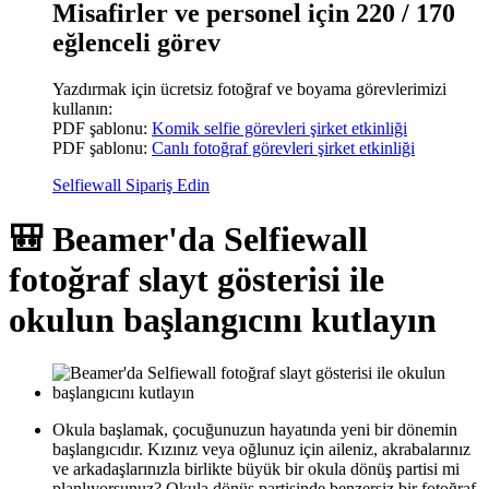
Misafirler ve personel için 220 / 170
eğlenceli görev
Yazdırmak için ücretsiz fotoğraf ve boyama görevlerimizi
kullanın:
PDF şablonu:
Komik selfie görevleri şirket etkinliği
PDF şablonu:
Canlı fotoğraf görevleri şirket etkinliği
Selfiewall Sipariş Edin
🎒 Beamer'da Selfiewall
fotoğraf slayt gösterisi ile
okulun başlangıcını kutlayın
Okula başlamak, çocuğunuzun hayatında yeni bir dönemin
başlangıcıdır. Kızınız veya oğlunuz için aileniz, akrabalarınız
ve arkadaşlarınızla birlikte büyük bir okula dönüş partisi mi
planlıyorsunuz? Okula dönüş partisinde benzersiz bir fotoğraf