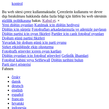
kontrol
Bu web sitesi çerez kullanmaktadır. Çerezlerin kullanımı ve devre
dışı bırakılması hakkında daha fazla bilgi için lütfen bu web sitesinin
gizlilik politikasına
bakın.
Kabul et
.
×
Yeni düğün oyunları
Katılmak için düğün hediyesi
Düğün için sürpriz
Fotoğrafları arkadaşlarınızla ve ailenizle paylaşın
Düğün partisi için oyun fikirleri
Partiler için canlı fotoğraf oyunları
Doğum günü partisi fikirleri
Yuvarlak bir doğum günü için parti oyunu
Şirket etkinliğinde ekip oluşturma
Fotoğraflı görevler içeren oyun kartları
Düğün oyunları için fotoğraf görevleri
Geli̇nli̇k i̇lhamlari
Fotoğraf kabini veya Selfiewall
Düğün tarihini bulun
Parti slayt gösterisi
Fahnen
česky
dansk
deutsch
english
español
français
hrvatski
indonesia