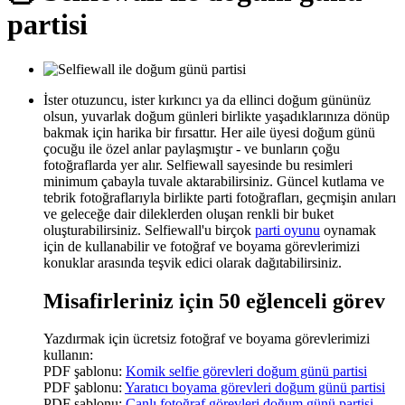
partisi
İster otuzuncu, ister kırkıncı ya da ellinci doğum gününüz
olsun, yuvarlak doğum günleri birlikte yaşadıklarınıza dönüp
bakmak için harika bir fırsattır. Her aile üyesi doğum günü
çocuğu ile özel anlar paylaşmıştır - ve bunların çoğu
fotoğraflarda yer alır. Selfiewall sayesinde bu resimleri
minimum çabayla tuvale aktarabilirsiniz. Güncel kutlama ve
tebrik fotoğraflarıyla birlikte parti fotoğrafları, geçmişin anıları
ve geleceğe dair dileklerden oluşan renkli bir buket
oluşturabilirsiniz. Selfiewall'u birçok
parti oyunu
oynamak
için de kullanabilir ve fotoğraf ve boyama görevlerimizi
konuklar arasında teşvik edici olarak dağıtabilirsiniz.
Misafirleriniz için 50 eğlenceli görev
Yazdırmak için ücretsiz fotoğraf ve boyama görevlerimizi
kullanın:
PDF şablonu:
Komik selfie görevleri doğum günü partisi
PDF şablonu:
Yaratıcı boyama görevleri doğum günü partisi
PDF şablonu:
Canlı fotoğraf görevleri doğum günü partisi