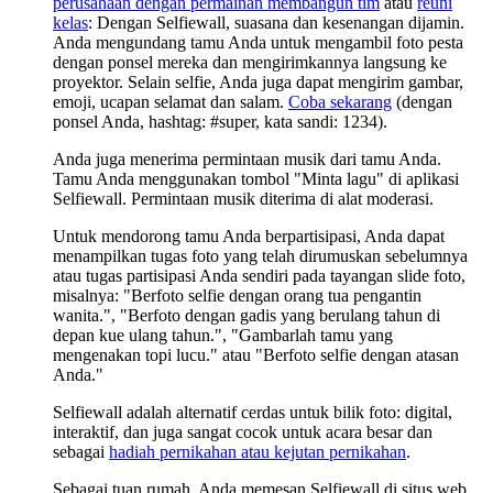
perusahaan dengan permainan membangun tim
atau
reuni
kelas
: Dengan Selfiewall, suasana dan kesenangan dijamin.
Anda mengundang tamu Anda untuk mengambil foto pesta
dengan ponsel mereka dan mengirimkannya langsung ke
proyektor. Selain selfie, Anda juga dapat mengirim gambar,
emoji, ucapan selamat dan salam.
Coba sekarang
(dengan
ponsel Anda, hashtag: #super, kata sandi: 1234).
Anda juga menerima permintaan musik dari tamu Anda.
Tamu Anda menggunakan tombol "Minta lagu" di aplikasi
Selfiewall. Permintaan musik diterima di alat moderasi.
Untuk mendorong tamu Anda berpartisipasi, Anda dapat
menampilkan tugas foto yang telah dirumuskan sebelumnya
atau tugas partisipasi Anda sendiri pada tayangan slide foto,
misalnya: "Berfoto selfie dengan orang tua pengantin
wanita.", "Berfoto dengan gadis yang berulang tahun di
depan kue ulang tahun.", "Gambarlah tamu yang
mengenakan topi lucu." atau "Berfoto selfie dengan atasan
Anda."
Selfiewall adalah alternatif cerdas untuk bilik foto: digital,
interaktif, dan juga sangat cocok untuk acara besar dan
sebagai
hadiah pernikahan atau kejutan pernikahan
.
Sebagai tuan rumah, Anda memesan Selfiewall di situs web