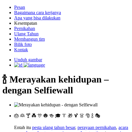
Pesan
Bagaimana cara kerjanya
Apa yang bisa dilakukan
Kesempatan
Pernikahan
Ulang Tahun
Membangun tim
Bilik foto
Kontak
Unduh gambar
🍾 Merayakan kehidupan –
dengan Selfiewall
🎂 👰 🍸 💑 🎊 🎃 🍻 🎓 👔 🎁 🍹 👗 🎅 🍾 🎭
Entah itu
pesta ulang tahun besar
,
perayaan pernikahan
,
acara