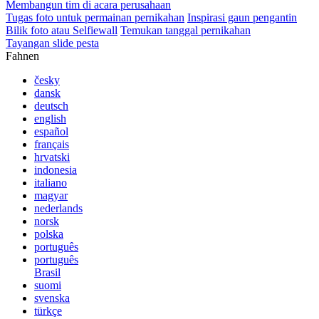
Membangun tim di acara perusahaan
Tugas foto untuk permainan pernikahan
Inspirasi gaun pengantin
Bilik foto atau Selfiewall
Temukan tanggal pernikahan
Tayangan slide pesta
Fahnen
česky
dansk
deutsch
english
español
français
hrvatski
indonesia
italiano
magyar
nederlands
norsk
polska
português
português
Brasil
suomi
svenska
türkçe